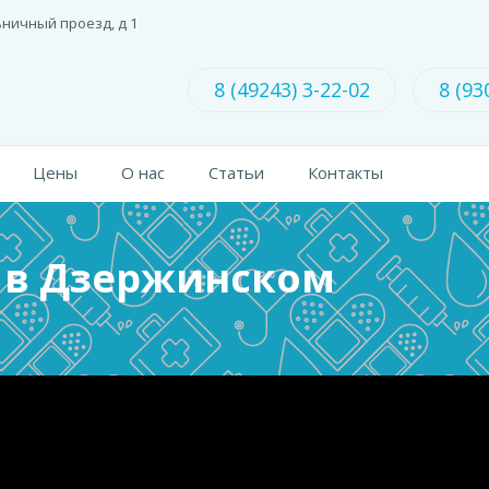
ьничный проезд, д 1
8 (49243) 3-22-02
8 (93
Цены
О нас
Статьи
Контакты
 в Дзержинском