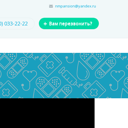
nmpansion@yandex.ru
+
0) 033-22-22
Вам перезвонить?