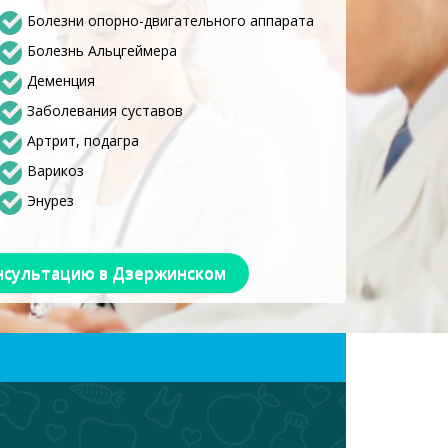
Болезни опорно-двигательного аппарата
Болезнь Альцгеймера
Деменция
Заболевания суставов
Артрит, подагра
Варикоз
Энурез
нсультацию в Дзержинском