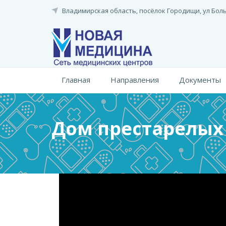
Перейти
Владимирская область, посёлок Городищи,
ул Бол
к
основному
содержанию
Главная
Направления
Документы
Дом престарелых