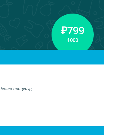
₽
799
1000
дению процедур;