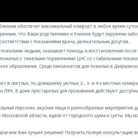
 близким обеспечат максимальный комфорт в любое время суто
ренным, что Ваши родственники и близкие будут окружены заб
оответствии с показаниями врача, увлекательным досугом.
а пожилыми людьми, оказывает помощь в восстановлении после 
 пожилых с тяжелыми поражениями ЦНС со стабильными показат
ое образование. Среди пансионатов для пожилых в Дзержинско
т в светлых, по-домашнему уютных 2-, 3- и 4-х местных номер
и ЛФК. В доме престарелых для проживания действуют доступн
льный персонал, вкусная пища и разнообразные мероприятия да
в Московской области, вдали от городского шума и суеты. Мы 
длагаем Вам лучшее решение! Получить полную консультацию в