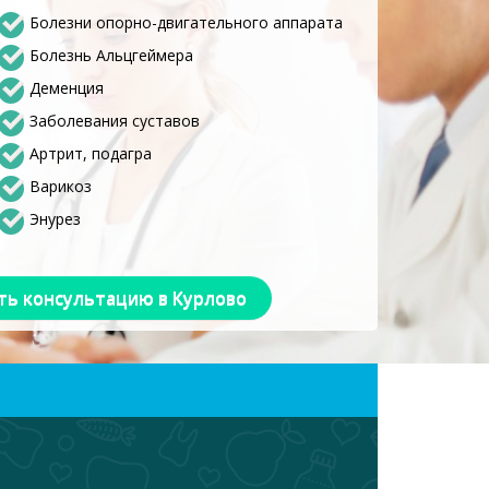
Болезни опорно-двигательного аппарата
Болезнь Альцгеймера
Деменция
Заболевания суставов
Артрит, подагра
Варикоз
Энурез
ть консультацию в Курлово