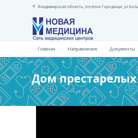
Перейти
Владимирская область, посёлок Городищи,
ул Бол
к
основному
содержанию
Главная
Направления
Документы
Дом престарелых