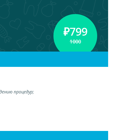
₽
799
1000
дению процедур;