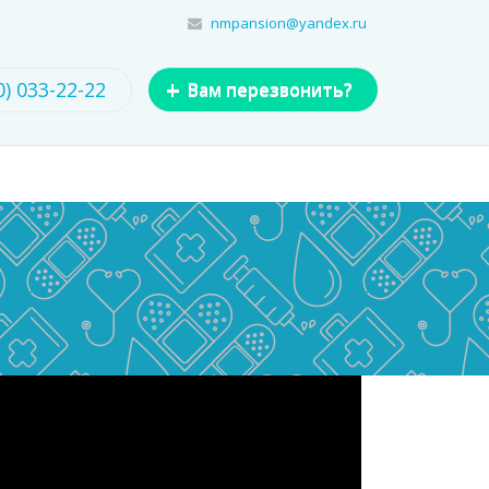
nmpansion@yandex.ru
+
0) 033-22-22
Вам перезвонить?