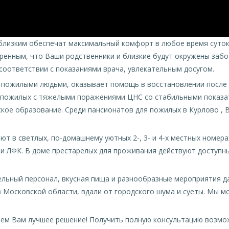
 близким обеспечат максимальный комфорт в любое время суто
ренным, что Ваши родственники и близкие будут окружены заб
оответствии с показаниями врача, увлекательным досугом.
а пожилыми людьми, оказывает помощь в восстановлении после 
 пожилых с тяжелыми поражениями ЦНС со стабильными показат
ое образование. Среди пансионатов для пожилых в Курлово , 
т в светлых, по-домашнему уютных 2-, 3- и 4-х местных номер
и ЛФК. В доме престарелых для проживания действуют доступн
льный персонал, вкусная пища и разнообразные мероприятия да
в Московской области, вдали от городского шума и суеты. Мы 
аем Вам лучшее решение! Получить полную консультацию возмо