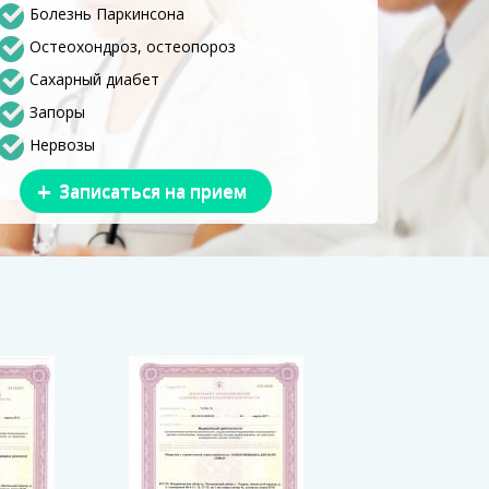
Болезнь Паркинсона
Остеохондроз, остеопороз
Сахарный диабет
Запоры
Нервозы
+
Записаться на прием