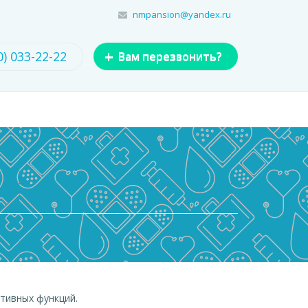
nmpansion@yandex.ru
+
0) 033-22-22
Вам перезвонить?
итивных функций.