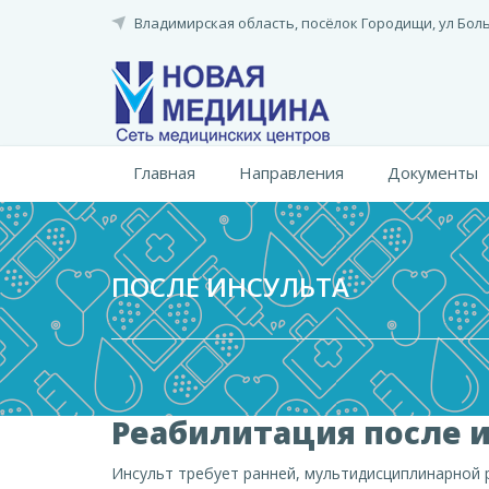
Перейти
Владимирская область, посёлок Городищи,
ул Бол
к
основному
содержанию
Главная
Направления
Документы
ПОСЛЕ ИНСУЛЬТА
Реабилитация после 
Инсульт требует ранней, мультидисциплинарной р