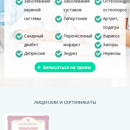
Заболевания
Заболевания
Остеохондро
нервной
суставов
остеопороз
системы
Гипертония
Артрит,
подагра
Сахарный
Перенесенный
Варикоз
диабет
инфаркт
Запоры
Депрессия
Энурез
Нервозы
+
Записаться на прием
ЛИЦЕНЗИИ И СЕРТИФИКАТЫ