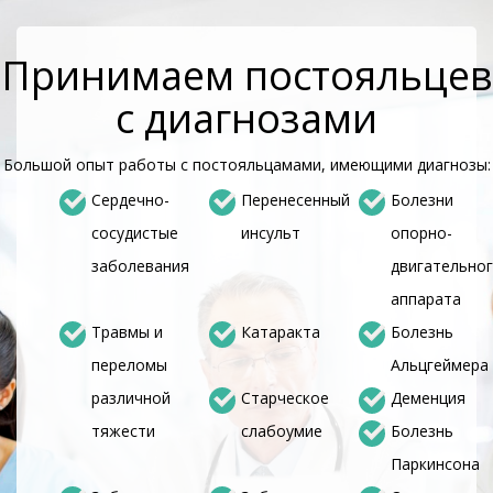
Принимаем постояльцев
с диагнозами
Большой опыт работы с постояльцамами, имеющими диагнозы:
Сердечно-
Перенесенный
Болезни
сосудистые
инсульт
опорно-
заболевания
двигательно
аппарата
Травмы и
Катаракта
Болезнь
переломы
Альцгеймера
различной
Старческое
Деменция
тяжести
слабоумие
Болезнь
Паркинсона