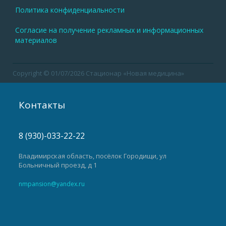
нижнего
Политика конфиденциальности
колонтитула
Согласие на получение рекламных и информационных
материалов
Copyright © 01/07/2026 Стационар «Новая медицина»
Контакты
8 (930)-033-22-22
Владимирская область, посёлок Городищи, ул
Больничный проезд, д 1
nmpansion@yandex.ru