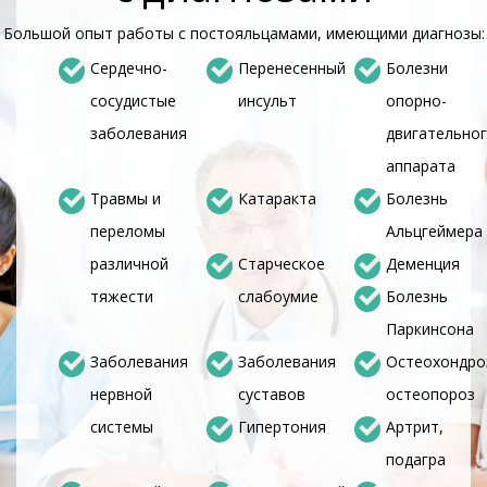
Большой опыт работы с постояльцамами, имеющими диагнозы:
Сердечно-
Перенесенный
Болезни
сосудистые
инсульт
опорно-
заболевания
двигательно
аппарата
Травмы и
Катаракта
Болезнь
переломы
Альцгеймера
различной
Старческое
Деменция
тяжести
слабоумие
Болезнь
Паркинсона
Заболевания
Заболевания
Остеохондро
нервной
суставов
остеопороз
системы
Гипертония
Артрит,
подагра