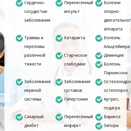
Сердечно-
Перенесенный
Болезни
сосудистые
инсульт
опорно-
заболевания
двигательно
аппарата
Травмы и
Катаракта
Болезнь
переломы
Альцгеймера
различной
Старческое
Деменция
тяжести
слабоумие
Болезнь
Паркинсона
Заболевания
Заболевания
Остеохондро
нервной
суставов
остеопороз
системы
Гипертония
Артрит,
подагра
Сахарный
Перенесенный
Варикоз
диабет
инфаркт
Запоры