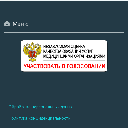
Меню
Меню
Обработка персональных даных
нижнего
Политика конфиденциальности
колонтитула