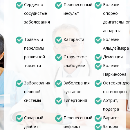
Сердечно-
Перенесенный
Болезни
сосудистые
инсульт
опорно-
заболевания
двигательно
аппарата
Травмы и
Катаракта
Болезнь
переломы
Альцгеймера
различной
Старческое
Деменция
тяжести
слабоумие
Болезнь
Паркинсона
Заболевания
Заболевания
Остеохондро
нервной
суставов
остеопороз
системы
Гипертония
Артрит,
подагра
Сахарный
Перенесенный
Варикоз
диабет
инфаркт
Запоры