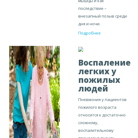
мышцы и как
последствие –
внезапный позыв среди
дня и ночи.
Подробнее
Воспаление
легких у
пожилых
людей
Пневмония у пациентов
пожилого возраста
относится к достаточно
сложному,
воспалительному