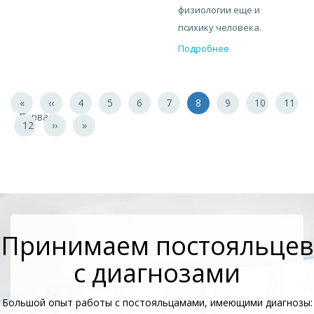
физиологии еще и
психику человека.
Подробнее
Нумерация
Первая
«
←
‹‹
Page
4
Page
5
Page
6
Page
7
Текущая
8
Page
9
Page
10
Page
11
страниц
Первая
страница
страница
Page
12
Следующая
››
Последняя
»
страница
страница
Принимаем постояльцев
с диагнозами
Большой опыт работы с постояльцамами, имеющими диагнозы: