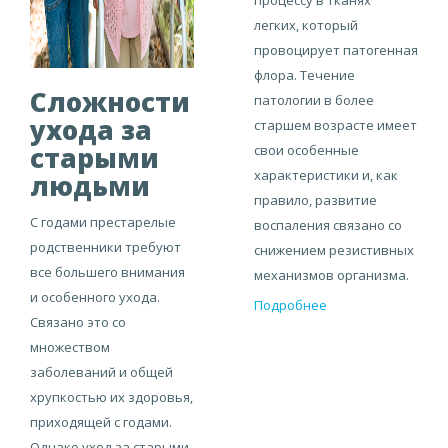
процессу в тканях
легких, который
провоцирует патогенная
флора. Течение
Сложности
патологии в более
ухода за
старшем возрасте имеет
старыми
свои особенные
характеристики и, как
людьми
правило, развитие
С годами престарелые
воспаления связано со
родственники требуют
снижением резистивных
все большего внимания
механизмов организма.
и особенного ухода.
Подробнее
Связано это со
множеством
заболеваний и общей
хрупкостью их здоровья,
приходящей с годами.
Однако уход за старыми