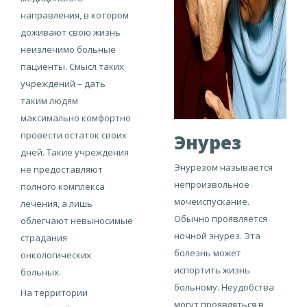
направления, в котором
доживают свою жизнь
неизлечимо больные
пациенты. Смысл таких
учреждений – дать
таким людям
максимально комфортно
провести остаток своих
Энурез
дней. Такие учреждения
Энурезом называется
не предоставляют
непроизвольное
полного комплекса
мочеиспускание.
лечения, а лишь
Обычно проявляется
облегчают невыносимые
ночной энурез. Эта
страдания
болезнь может
онкологических
испортить жизнь
больных.
больному. Неудобства
На территории
могут проявляться в