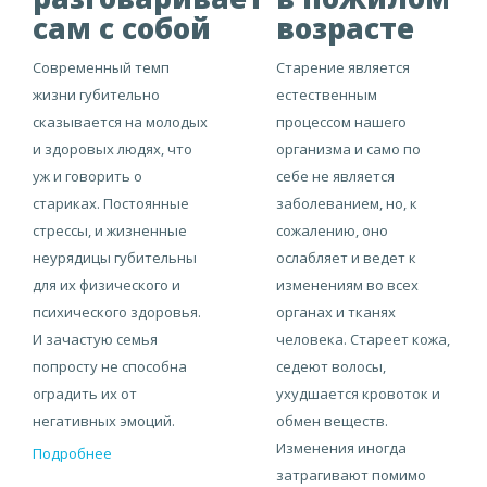
сам с собой
возрасте
Современный темп
Старение является
жизни губительно
естественным
сказывается на молодых
процессом нашего
и здоровых людях, что
организма и само по
уж и говорить о
себе не является
стариках. Постоянные
заболеванием, но, к
стрессы, и жизненные
сожалению, оно
неурядицы губительны
ослабляет и ведет к
для их физического и
изменениям во всех
психического здоровья.
органах и тканях
И зачастую семья
человека. Стареет кожа,
попросту не способна
седеют волосы,
оградить их от
ухудшается кровоток и
негативных эмоций.
обмен веществ.
Изменения иногда
Подробнее
затрагивают помимо